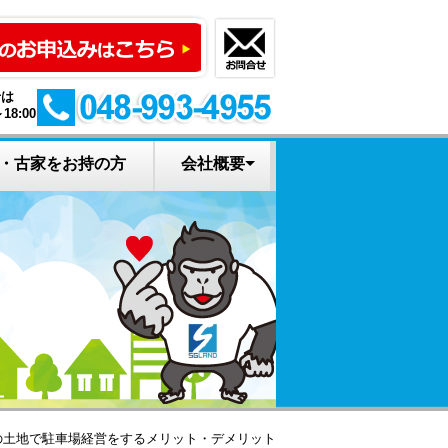
せは
18:00
・古家をお持の方
会社概要
えすゴリの土地活
イベント申込み
土地の活用診断
お問い合わせ
会社概要
資料請求
新着情報
用ニュース
の土地で駐車場経営をするメリット・デメリット