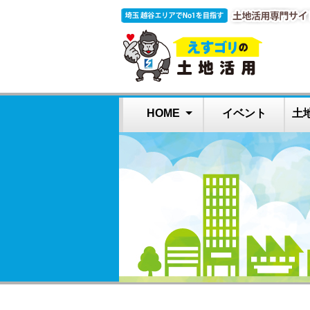
HOME
イベント
土
高齢者施設の土地
障がい者住宅で土
土地活用とは？
よくある質問
借家教室
地活用
活用