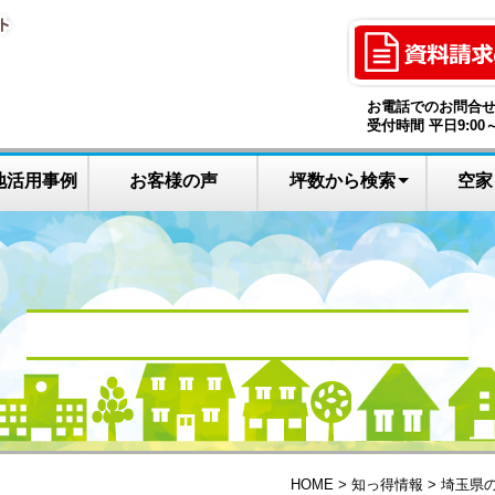
お電話でのお問合
受付時間 平日9:00～
地活用事例
お客様の声
坪数から検索
空家
9０～１2０坪
120～150坪
150～190坪
20～90坪
30坪以下
土地なし
200坪～
HOME
知っ得情報
埼玉県