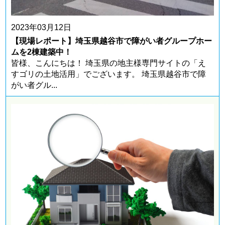
2023年03月12日
【現場レポート】埼玉県越谷市で障がい者グループホー
ムを2棟建築中！
所在地 ： 埼玉県吉川市
皆様、こんにちは！ 埼玉県の地主様専門サイトの「え
埼玉県吉川市にアパートを設計・施工しました。
すゴリの土地活用」でございます。 埼玉県越谷市で障
中長期的に高入居率を実現できるよ・・・
がい者グル...
東京都北区王子の狭小地をアパートで活用