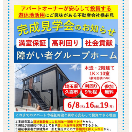
所在地 ： 柏市
更地の大きな土地に、延べ床面積400坪、46室の高
齢者住宅を建築いたしました。 ・・・
松伏町で延べ床面積300坪の倉庫を建築