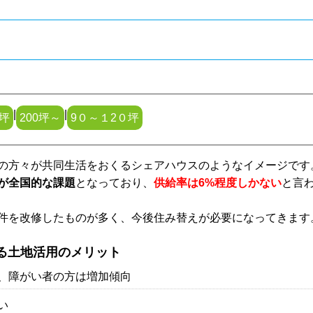
|
|
0坪
200坪～
9０～１2０坪
の方々が共同生活をおくるシェアハウスのようなイメージです
が全国的な課題
となっており、
供給率は6%程度しかない
と言
件を改修したものが多く、今後住み替えが必要になってきます
る土地活用のメリット
、障がい者の方は増加傾向
い