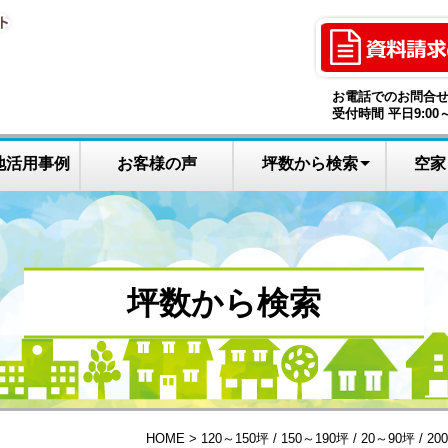
お電話でのお問合
受付時間 平日9:00～
地活用事例
お客様の声
坪数から検索
空家
9０～１2０坪
120～150坪
150～190坪
20～90坪
30坪以下
土地なし
200坪～
坪数から検索
HOME
120～150坪
/
150～190坪
/
20～90坪
/
20