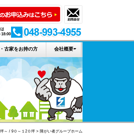
せは
18:00
・古家をお持の方
会社概要
えすゴリの土地活
イベント申込み
土地の活用診断
お問い合わせ
会社概要
資料請求
新着情報
用ニュース
0坪～
/
9０～１2０坪
障がい者グループホーム