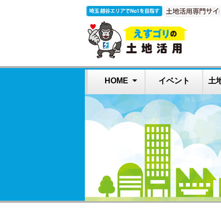
HOME
イベント
土
高齢者施設の土地
障がい者住宅で土
土地活用とは？
よくある質問
借家教室
地活用
活用