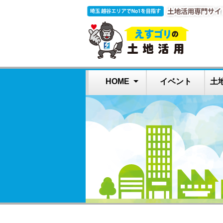
HOME
イベント
土
高齢者施設の土地
障がい者住宅で土
土地活用とは？
よくある質問
借家教室
地活用
活用