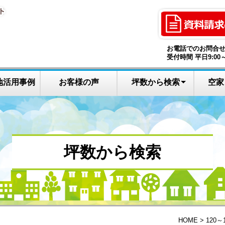
お電話でのお問合
受付時間 平日9:00～
地活用事例
お客様の声
坪数から検索
空家
9０～１2０坪
120～150坪
150～190坪
20～90坪
30坪以下
土地なし
200坪～
坪数から検索
HOME
120～