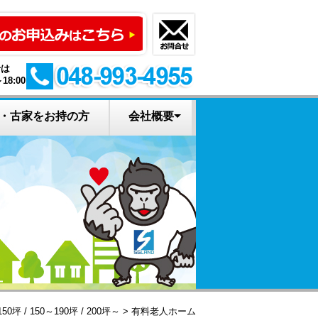
せは
18:00
・古家をお持の方
会社概要
えすゴリの土地活
イベント申込み
土地の活用診断
お問い合わせ
会社概要
資料請求
新着情報
用ニュース
150坪
/
150～190坪
/
200坪～
有料老人ホーム